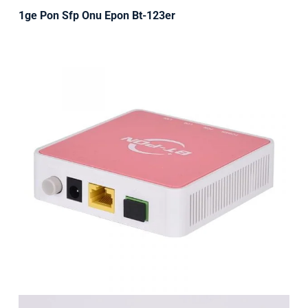
1ge Pon Sfp Onu Epon Bt-123er