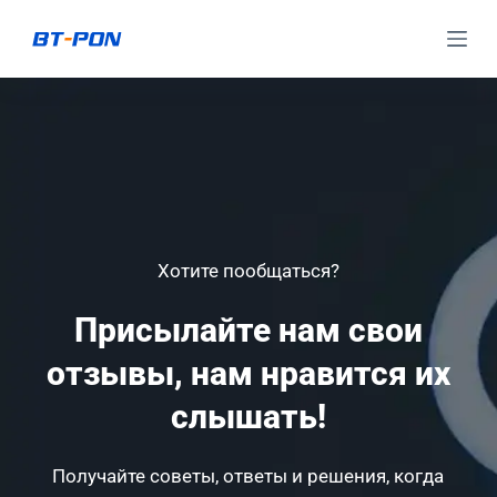
П
е
р
е
й
т
и
к
Хотите пообщаться?
с
у
Присылайте нам свои
т
отзывы, нам нравится их
и
слышать!
Получайте советы, ответы и решения, когда