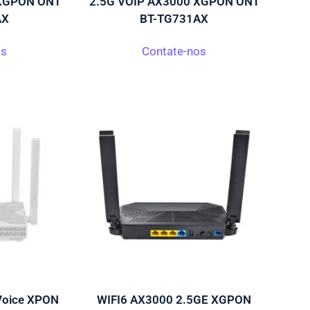
 XGPON ONT
2.5G VOIP AX3000 XGPON ONT
AX
BT-TG731AX
os
Contate-nos
Voice XPON
WIFI6 AX3000 2.5GE XGPON