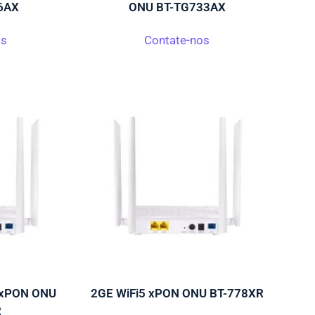
6AX
ONU BT-TG733AX
os
Contate-nos
 xPON ONU
2GE WiFi5 xPON ONU BT-778XR
R