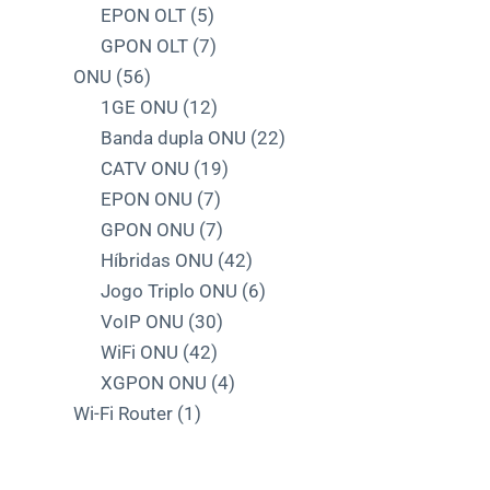
produtos
5
EPON OLT
5
produtos
7
GPON OLT
7
56
produtos
ONU
56
produtos
12
1GE ONU
12
produtos
22
Banda dupla ONU
22
19
produtos
CATV ONU
19
7
produtos
EPON ONU
7
produtos
7
GPON ONU
7
produtos
42
Híbridas ONU
42
produtos
6
Jogo Triplo ONU
6
30
produtos
VoIP ONU
30
42
produtos
WiFi ONU
42
produtos
4
XGPON ONU
4
1
produtos
Wi-Fi Router
1
produto