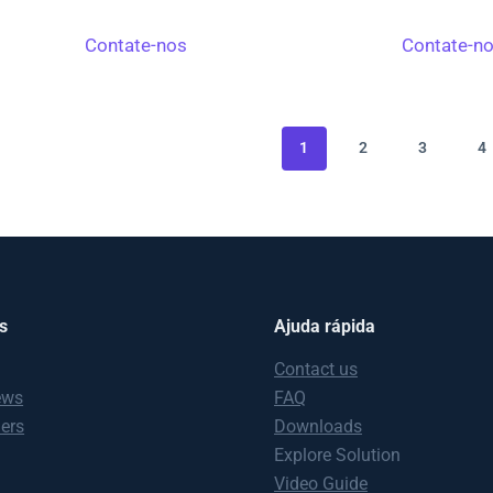
Contate-nos
Contate-n
1
2
3
4
s
Ajuda rápida
Contact us
ews
FAQ
ners
Downloads
Explore Solution
Video Guide