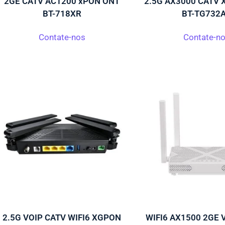
2GE CATV AC1200 xPON ONT
2.5G AX3000 CATV
BT-718XR
BT-TG732
Contate-nos
Contate-n
2.5G VOIP CATV WIFI6 XGPON
WIFI6 AX1500 2GE 