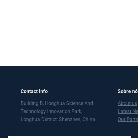
Contact Info
Sobre nó
Building B, Honghua Science And
About us
Technology Innovation Park,
Latest N
Longhua District, Shenzhen, China
Our Part