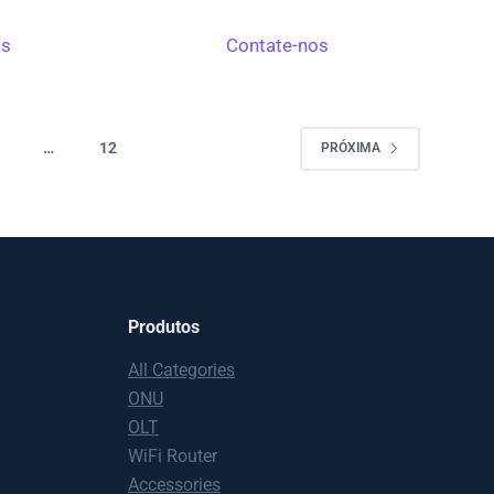
os
Contate-nos
…
12
PRÓXIMA
Produtos
All Categories
ONU
OLT
WiFi Router
Accessories