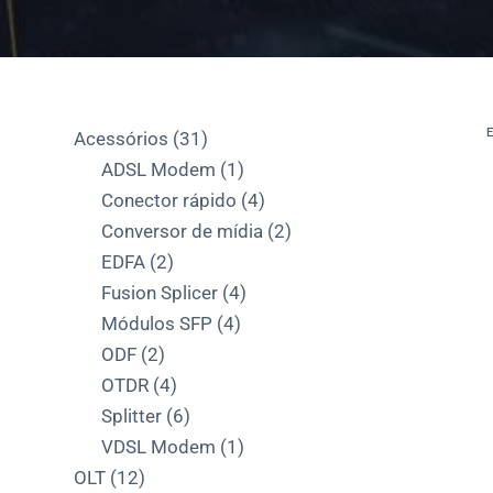
d
o
31
Acessórios
31
produtos
1
ADSL Modem
1
produto
4
Conector rápido
4
produtos
2
Conversor de mídia
2
2
produtos
EDFA
2
produtos
4
Fusion Splicer
4
4
produtos
Módulos SFP
4
2
produtos
ODF
2
produtos
4
OTDR
4
produtos
6
Splitter
6
produtos
1
VDSL Modem
1
12
produto
OLT
12